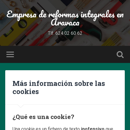
Empresa de reformas integrales en
Aravaca
Tlf. 624 02 60 62
Más información sobre las
cookies
¿Qué es una cookie?
Una
cookie
es un fichero de texto
inofensivo
que